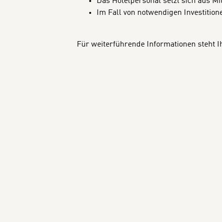
Das Hotelpersonal setzt sich aus
Im Fall von notwendigen Investitio
Für weiterführende Informationen steht I
BANNERS
Previous