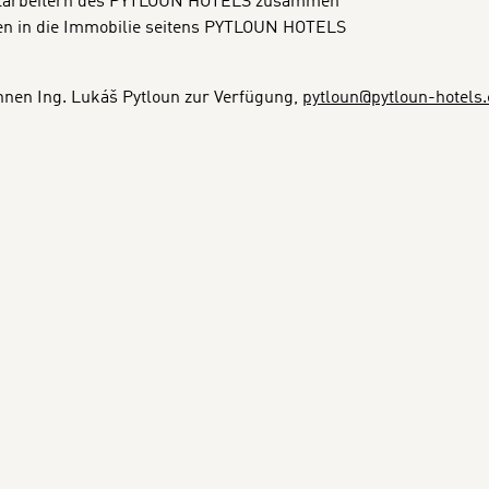
 Mitarbeitern des PYTLOUN HOTELS zusammen
nen in die Immobilie seitens PYTLOUN HOTELS
hnen Ing. Lukáš Pytloun zur Verfügung,
pytloun@pytloun-hotels.
MEHR