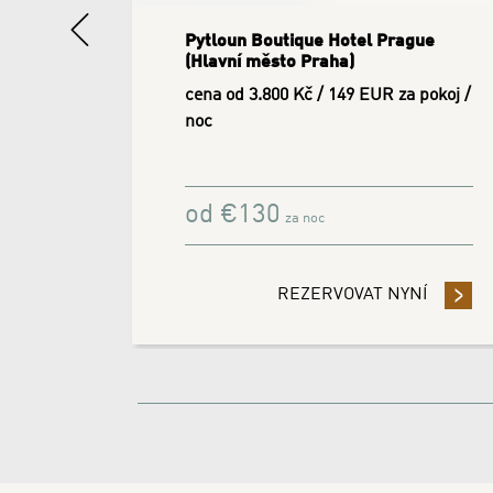
Previous
ague
Pytloun Boutique Hotel Prague
(Hlavní město Praha)
a pokoj /
cena od 4.210 Kč / 165 EUR za pokoj /
noc
od
€
130
za noc
10%
YNÍ
- PŘEDPLAŤTE SVOJI REZERVACI A UŠETŘETE 20%
REZERVOVAT NYNÍ
- ZŮST