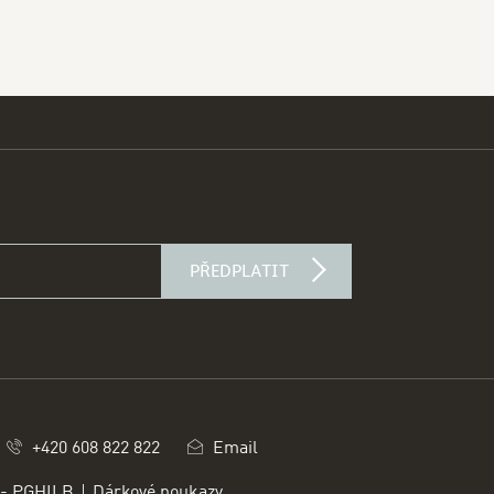
PŘEDPLATIT
d
+420 608 822 822
Email
 - PGHILB
Dárkové poukazy