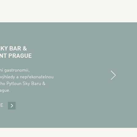
KY BAR &
NT PRAGUE
Next
dní gastronomii,
výhledy a nepřekonatelnou
ho Pytloun Sky Baru &
ague.
CE
PYTLOUN SKY BAR & RESTAURANT PRAGUE