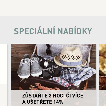
SPECIÁLNÍ NABÍDKY
2026 HOUBAŘSKÝ RÁJ V
KRKONOŠÍCH - 2 NOCI