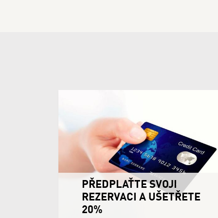
ŘETE
ZŮSTAŇTE 3 NOCI ČI VÍCE
A UŠETŘETE 14%