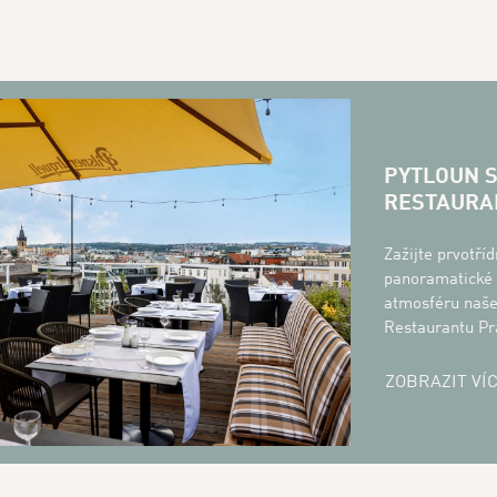
PYTLOUN S
RESTAURA
Zažijte prvotří
panoramatické 
atmosféru naše
Restaurantu Pr
ZOBRAZIT VÍ