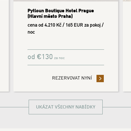
Pytloun Wellness Hotel Harrachov
(Královehradecký kraj)
cena od 4.437 Kč / 174 EUR za osobu
a pobyt
od
€
157
za noc
AŇTE 3 NOCI ČI VÍCE A UŠETŘETE 14%
REZERVOVAT NYNÍ
- 2026 HOUBAŘSK
UKÁZAT VŠECHNY NABÍDKY