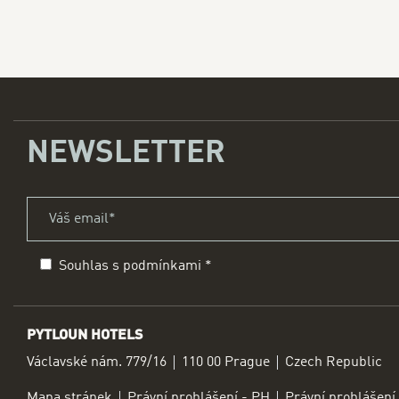
NEWSLETTER
Váš email *
title
Souhlas s podmínkami
*
Prohlášení
form i
PYTLOUN HOTELS
ADRESA
Václavské nám. 779/16
110 00 Prague
Czech Republic
Mapa stránek
Právní prohlášení - PH
Právní prohlášení