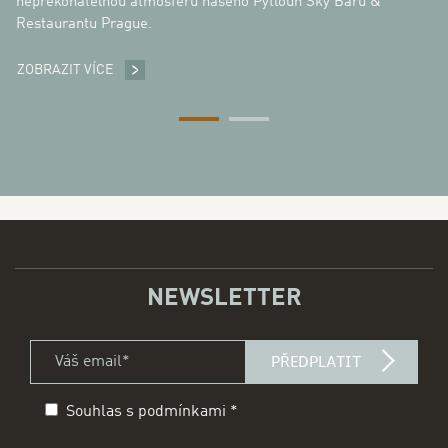
nepřekonatelnou atmosféru našeho Pytloun Sky Baru &
Restaurantu Prague.
ZOBRAZIT VÍCE
PYTLOUN SKY BAR & RESTAURANT PRAGUE
NEWSLETTER
Váš email *
title
PŘEDPLATIT
Souhlas s podmínkami
*
Prohlášení
form id