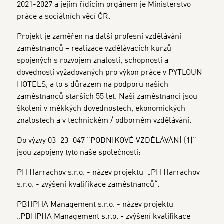
2021-2027 a jejím řídícím orgánem
je Ministerstvo
práce a sociálních věcí ČR.
Projekt je zaměřen na další profesní vzdělávání
zaměstnanců – realizace vzdělávacích kurzů
spojených s rozvojem znalostí, schopností a
dovedností vyžadovaných pro výkon práce v PYTLOUN
HOTELS, a to s důrazem na podporu našich
zaměstnanců starších 55 let. Naši zaměstnanci jsou
školeni v měkkých dovednostech, ekonomických
znalostech a v technickém / odborném vzdělávání.
Do výzvy 03_23_047 "PODNIKOVÉ VZDĚLÁVÁNÍ (1)"
jsou zapojeny tyto naše společnosti:
PH Harrachov s.r.o. - název projektu „PH Harrachov
s.r.o. - zvýšení kvalifikace zaměstnanců“.
PBHPHA Management s.r.o. - název projektu
„PBHPHA Management s.r.o. - zvýšení kvalifikace