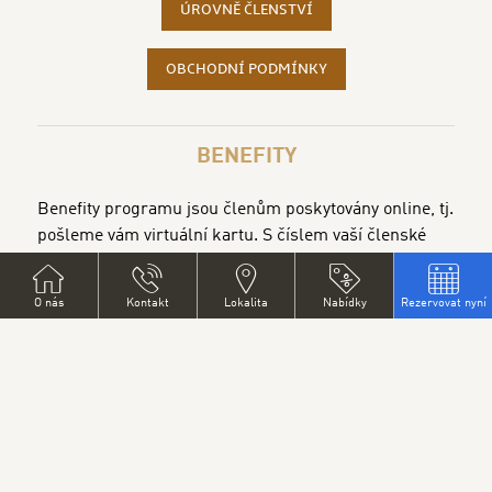
ÚROVNĚ ČLENSTVÍ
OBCHODNÍ PODMÍNKY
BENEFITY
Benefity programu jsou členům poskytovány online, tj.
pošleme vám virtuální kartu. S číslem vaší členské
virtuální karty si můžete rezervovat služby v našich
hotelech. Podmínky a členství platí pouze na přímé
O nás
Kontakt
Lokalita
Nabídky
Rezervovat nyní
rezervace, tj. při rezervace přes naše oficiální webové
stránky nebo emailem:
https://www.pytloun-
hotels.cz/cs/kontakty-hotely/
.
Členové „PYTLOUN FAMILY“ věrnostního programu,
kteří si rezervují ubytování a/nebo další služby
prostřednictvím společností třetích stran
(online/offline cestovní kanceláře, prodejní kanály),