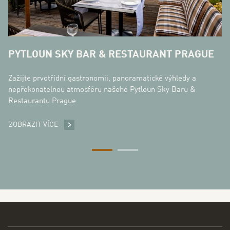
PYTLOUN SKY BAR & RESTAURANT PRAGUE
Zažijte prvotřídní gastronomii, panoramatické výhledy a
nepřekonatelnou atmosféru našeho Pytloun Sky Baru &
Restaurantu Prague.
ZOBRAZIT VÍCE
PYTLOUN SKY BAR & RESTAURANT PRAGUE